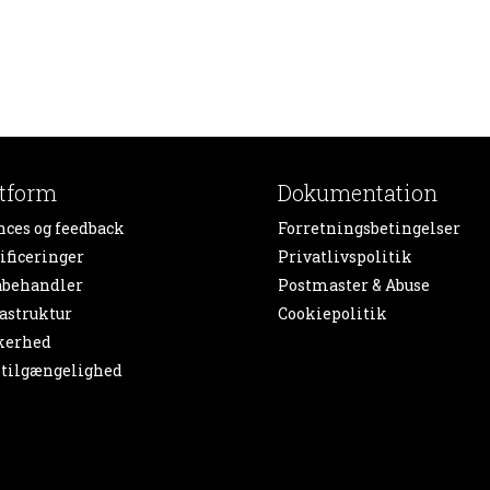
atform
Dokumentation
nces og feedback
Forretningsbetingelser
ificeringer
Privatlivspolitik
abehandler
Postmaster & Abuse
astruktur
Cookiepolitik
kerhed
tilgængelighed