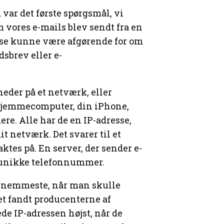
 var det første spørgsmål, vi
om vores e-mails blev sendt fra en
esse kunne være afgørende for om
sbrev eller e-
heder på et netværk, eller
n hjemmecomputer, din iPhone,
dere. Alle har de en IP-adresse,
t netværk. Det svarer til et
es på. En server, der sender e-
s unikke telefonnummer.
t nemmeste, når man skulle
et fandt producenterne af
ede IP-adressen højst, når de