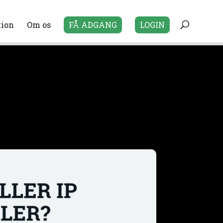
tion
Om os
FÅ ADGANG
LOGIN