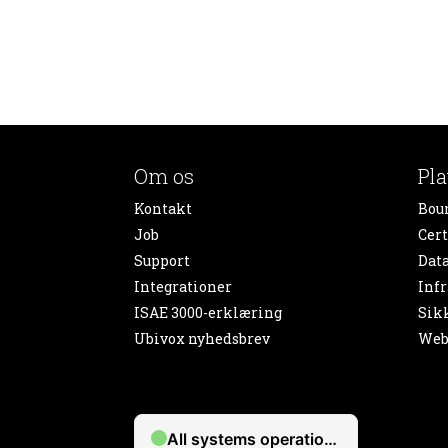
Om os
Pl
Kontakt
Bou
Job
Cert
Support
Dat
Integrationer
Infr
ISAE 3000-erklæring
Sik
Ubivox nyhedsbrev
Web