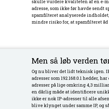
skulle vurdere kvaliteten af en e-m
adresse, som ikke før havde sendt sp
spamfilteret analyserede indholdet
mindre risiko for, at spamfilteret åd
Men så løb verden tør
Og nu bliver det lidt teknisk igen. 
adresser som 192.168.0.1 hedder, ha
adresser på lige omkring 4,3 milliard
en dårlig måde at identificere unikk
ikke er nok IP-adresser til alle afs
blive klynget under samme IP, og s