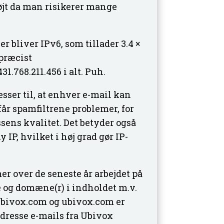
højt da man risikerer mange
 bliver IPv6, som tillader 3.4 ×
 præcist
31.768.211.456 i alt. Puh.
esser til, at enhver e-mail kan
 får spamfiltrene problemer, for
ens kvalitet. Det betyder også
IP, hvilket i høj grad gør IP-
er over de seneste år arbejdet på
 og domæne(r) i indholdet m.v.
@ubivox.com og ubivox.com er
dresse e-mails fra Ubivox