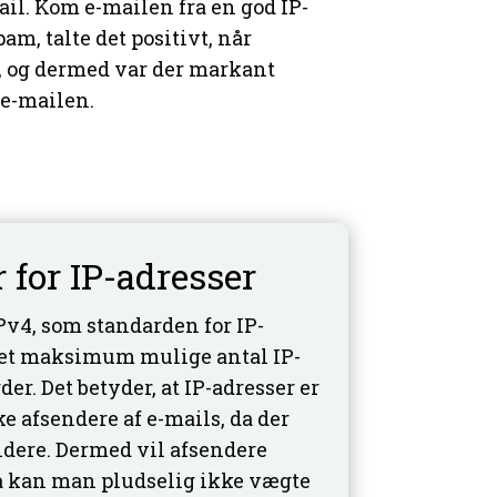
ail. Kom e-mailen fra en god IP-
am, talte det positivt, når
, og dermed var der markant
 e-mailen.
 for IP-adresser
IPv4, som standarden for IP-
r et maksimum mulige antal IP-
er. Det betyder, at IP-adresser er
e afsendere af e-mails, da der
endere. Dermed vil afsendere
å kan man pludselig ikke vægte