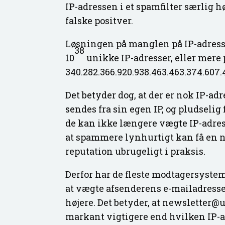
IP-adressen i et spamfilter særlig 
falske positver.
Løsningen på manglen på IP-adresser
38
10
unikke IP-adresser, eller mere
340.282.366.920.938.463.463.374.607.4
Det betyder dog, at der er nok IP-adr
sendes fra sin egen IP, og pludselig
de kan ikke længere vægte IP-adress
at spammere lynhurtigt kan få en ny 
reputation ubrugeligt i praksis.
Derfor har de fleste modtagersystem
at vægte afsenderens e-mailadresse
højere. Det betyder, at newsletter
markant vigtigere end hvilken IP-a