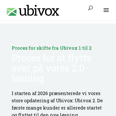
Access-Control-Allow-Origin: www.ubivox.dk
Proces for skifte fra Ubivox 1 til 2
Proces for at flytte
over på vores 2.0-
løsning
I starten af 2026 præsenterede vi vores
store opdatering af Ubivox: Ubivox 2.
De
første mange kunder er allerede startet
og flyttet til den nye løsning.