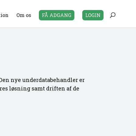
tion
Om os
FÅ ADGANG
LOGIN
. Den nye underdatabehandler er
ores løsning samt driften af de