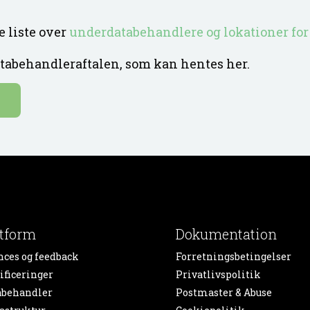
e liste over
underdatabehandlere og lokationer for
atabehandleraftalen, som kan hentes her.
e
atform
Dokumentation
nces og feedback
Forretningsbetingelser
ificeringer
Privatlivspolitik
abehandler
Postmaster & Abuse