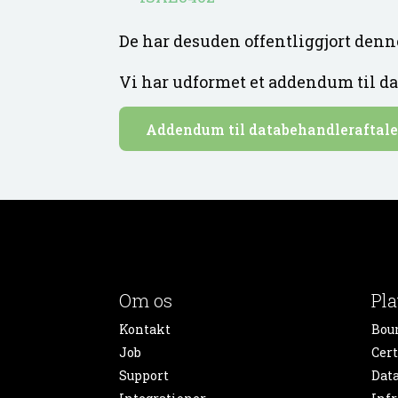
De har desuden offentliggjort denn
Vi har udformet et addendum til d
Addendum til databehandleraftal
Om os
Pl
Kontakt
Bou
Job
Cert
Support
Dat