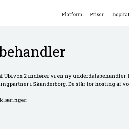
Platform
Priser
Inspira
behandler
af Ubivox 2 indfører vi en ny underdatabehandler
tingpartner i Skanderborg. De står for hosting af v
rklæringer: