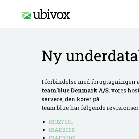
Access-Control-Allow-Origin: www.ubivox.dk
Ny underdata
I forbindelse med ibrugtagningen 
team.blue Denmark A/S
, vores hos
servere, den kører på.
team.blue har følgende revisionse
ISO27001
ISAE3000
ISAE3402