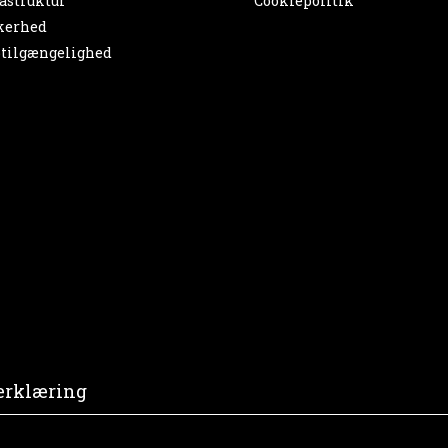
astruktur
Cookiepolitik
kerhed
tilgængelighed
erklæring