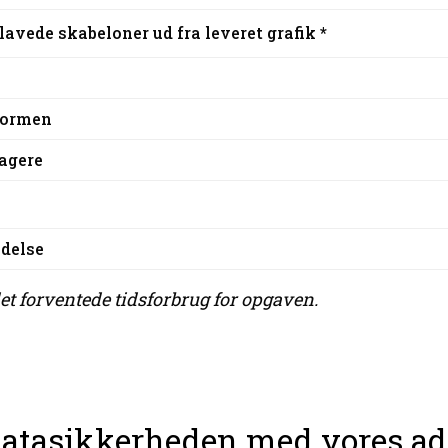
avede skabeloner ud fra leveret grafik *
formen
tagere
edelse
 det forventede tidsforbrug for opgaven.
datasikkerheden med vores a