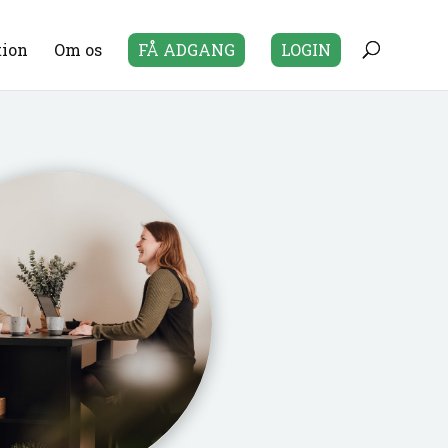
tion
Om os
FÅ ADGANG
LOGIN