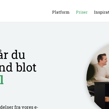
Platform
Priser
Inspira
år du
nd blot
l
delser fra vores e-