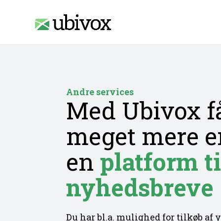
Access-Control-Allow-Origin: www.ubivox.dk
Andre services
Med Ubivox f
meget mere e
en
platform ti
nyhedsbreve
Du har bl.a. mulighed for tilkøb af y