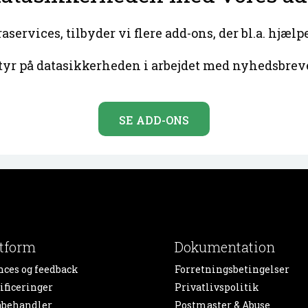
services, tilbyder vi flere add-ons, der bl.a. hjæl
tyr på datasikkerheden i arbejdet med nyhedsbrev
SE ADD-ONS
atform
Dokumentation
nces og feedback
Forretningsbetingelser
ificeringer
Privatlivspolitik
abehandler
Postmaster & Abuse