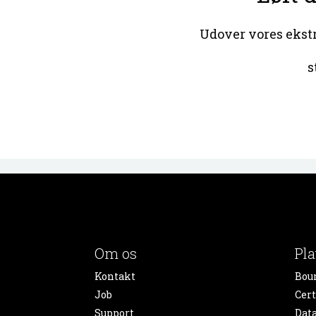
Udover vores ekstra
s
Om os
Pl
Kontakt
Bou
Job
Cert
Support
Dat