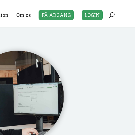
tion
Om os
FÅ ADGANG
LOGIN