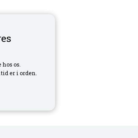
res
 hos os.
id er i orden.