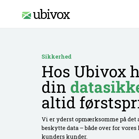
Access-Control-Allow-Origin: www.ubivox.dk
Sikkerhed
Hos Ubivox h
din
data
sikk
altid førstspr
Vi er yderst opmærksomme på det an
beskytte data – både over for vores
kunders kunder.