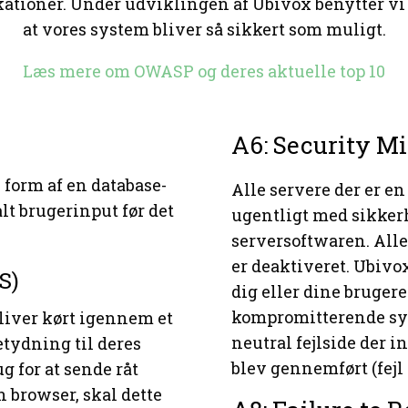
tioner. Under udviklingen af Ubivox benytter vi bl
at vores system bliver så sikkert som muligt.
Læs mere om OWASP og deres aktuelle top 10
A6: Security Mi
 form af en database-
Alle servere der er en
lt brugerinput før det
ugentligt med sikker
serversoftwaren. Alle
er deaktiveret. Ubivo
S)
dig eller dine brugere
kompromitterende sys
liver kørt igennem et
neutral fejlside der 
betydning til deres
blev gennemført (fejl 
g for at sende råt
n browser, skal dette