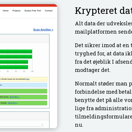
Krypteret da
Alt data der udveksle
mailplatformen sende
Det sikrer imod at en 
tryghed for, at data 
fra det øjeblik I afse
modtager det.
Normalt støder man på
forbindelse med betali
benytte det på alle vor
lige fra administration
tilmeldingsformularer
nu.