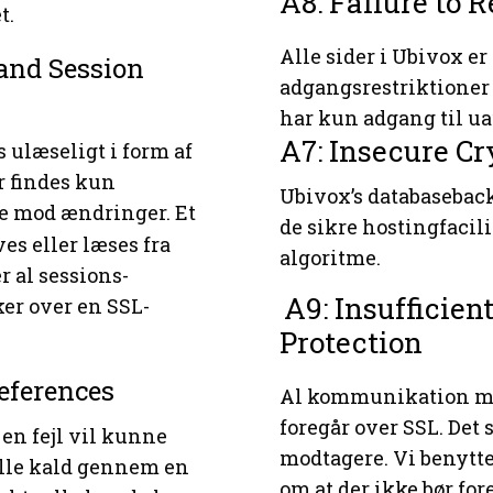
A8: Failure to 
t.
Alle sider i Ubivox e
and Session
adgangsrestriktioner 
har kun adgang til ua
A7: Insecure C
 ulæseligt i form af
r findes kun
Ubivox’s databasebac
de mod ændringer. Et
de sikre hostingfacil
es eller læses fra
algoritme.
r al sessions-
A9: Insufficien
er over en SSL-
Protection
References
Al kommunikation me
foregår over SSL. Det
 en fejl vil kunne
modtagere. Vi benytte
 alle kald gennem en
om at der ikke bør fo